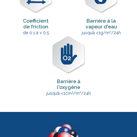
Coefficient
Barrière à la
de friction
vapeur d'eau
de 0.1 à > 0.5
jusqu’à <1g/m²/24h
Barrière à
l'oxygène
3
jusqu’à <1cm
/m²/24h