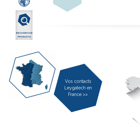
RECHERCHE
PRODUITS
Vos contacts
Leygatech en
France >>