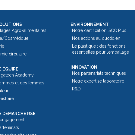
OLUTIONS
ENVIRONNEMENT
lages Agro-alimentaires
Notre certification ISCC Plus
a/Cosmétique
Nos actions au quotidien
rie
Le plastique : des fonctions
essentielles pour l’emballage​
ie circulaire
INNOVATION
 ÉQUIPE
Nos partenariats techniques
ygatech Academy
Notre expertise laboratoire
ommes et des femmes
R&D
aleurs
histoire
 DÉMARCHE RSE
 engagement
rtenariats