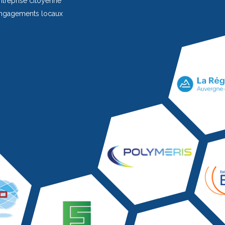
treprise citoyenne
ngagements locaux