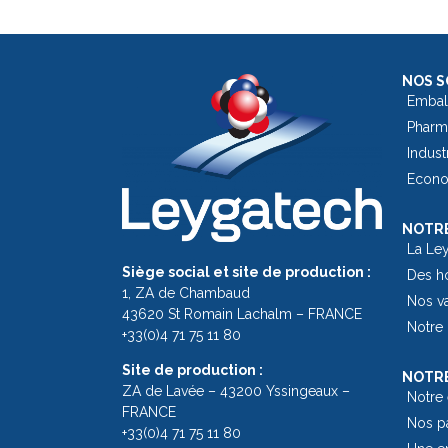
NOS S
Embal
Pharm
Indust
Econom
NOTRE
La Le
Siège social et site de production :
Des h
1, ZA de Chambaud
Nos v
43620 St Romain Lachalm – FRANCE
Notre 
+33(0)4 71 75 11 80
Site de production :
NOTRE
ZA de Lavée – 43200 Yssingeaux –
Notre
FRANCE
Nos pa
+33(0)4 71 75 11 80