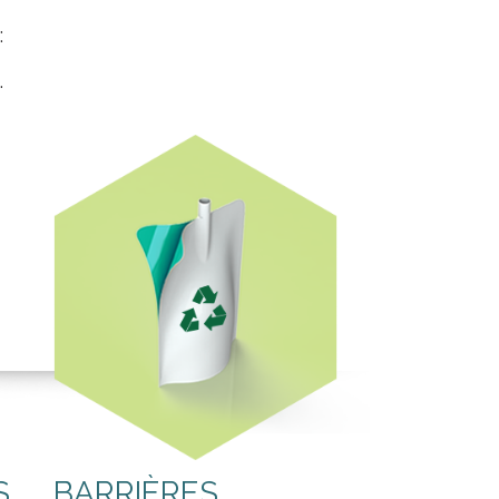
:
…
S
BARRIÈRES