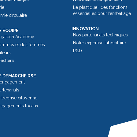
rie
Le plastique : des fonctions
essentielles pour l’emballage​
ie circulaire
INNOVATION
 ÉQUIPE
Nos partenariats techniques
ygatech Academy
Notre expertise laboratoire
ommes et des femmes
R&D
aleurs
histoire
 DÉMARCHE RSE
 engagement
rtenariats
treprise citoyenne
ngagements locaux