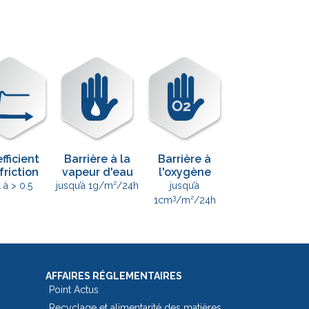
fficient
Barrière à la
Barrière à
friction
vapeur d'eau
l'oxygène
1 à > 0.5
jusqu’à 1g/m²/24h
jusqu’à
3
1cm
/m²/24h
AFFAIRES RÉGLEMENTAIRES
Point Actus
Recyclage et alimentarité des matières