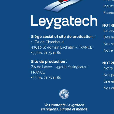
Indust
Econom
NOTRE
La Le
Siège social et site de production :
Des h
1, ZA de Chambaud
Nos v
43620 St Romain Lachalm – FRANCE
Notre 
+33(0)4 71 75 11 80
Site de production :
NOTRE
ZA de Lavée – 43200 Yssingeaux –
Notre
FRANCE
Nos pa
+33(0)4 71 75 11 80
Une en
Nos e
Vos contacts Leygatech
en régions, Europe et monde