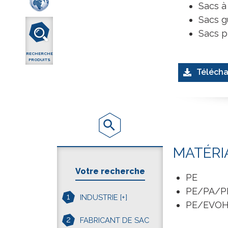
Sacs à
Sacs g
Sacs p
RECHERCHE
PRODUITS
Télécha
MATÉRI
Votre recherche
PE
PE/PA/P
1
INDUSTRIE
[+]
PE/EVO
2
FABRICANT DE SAC