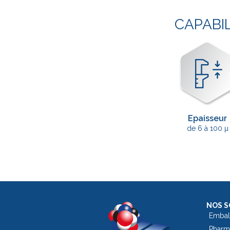
CAPABI
Epaisseur
de 6 à 100 µ
NOS S
Embal
Pharm