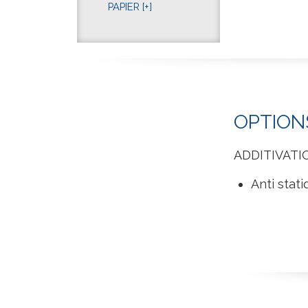
PAPIER
[+]
OPTION
ADDITIVATI
Anti stat