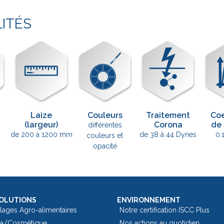
LITÉS
Laize
Couleurs
Traitement
Coe
(largeur)
Corona
de 
différentes
de 200 à 1200 mm
de 38 à 44 Dynes
0.
couleurs et
opacité
OLUTIONS
ENVIRONNEMENT
lages Agro-alimentaires
Notre certification ISCC Plus
a/Cosmétique
Nos actions au quotidien