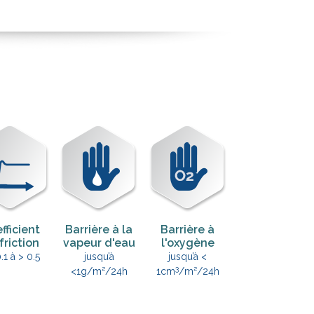
fficient
Barrière à la
Barrière à
friction
vapeur d'eau
l'oxygène
.1 à > 0.5
jusqu’à
jusqu’à <
3
<1g/m²/24h
1cm
/m²/24h