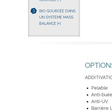
3
BIO-SOURCÉE DANS
UN SYSTÈME MASS
BALANCE
[+]
OPTION
ADDITIVATIO
Pelable
Anti-bué
Anti-UV
Barrière 