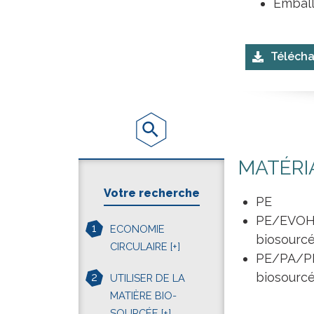
Emball
Télécha
MATÉRI
Votre recherche
PE
PE/EVOH/
1
ECONOMIE
biosourcé
CIRCULAIRE
[+]
PE/PA/PE
biosourcé
2
UTILISER DE LA
MATIÈRE BIO-
SOURCÉE
[+]