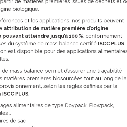
à partir de matières premières issues de déchets et d
igine biologique.
éférences et les applications, nos produits peuvent
ne
attribution de matière première d’origine
 pouvant atteindre jusqu’à 100 %
, conformément
ces du système de mass balance certifié
ISCC PLUS
.
ion est disponible pour des applications alimentaire
lles.
 de mass balance permet d’assurer une traçabilité
es matières premières biosourcées tout au long de la
provisionnement, selon les règles définies par la
n
ISCC PLUS
.
ages alimentaires de type Doypack, Flowpack,
les …
res de sac