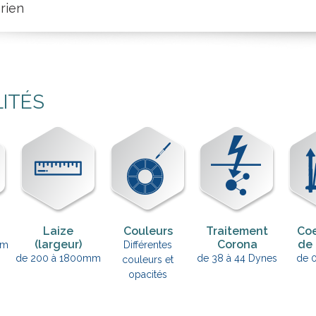
rien
LITÉS
Laize
Couleurs
Traitement
Coe
(largeur)
Corona
de 
µm
Différentes
de 200 à 1800mm
de 38 à 44 Dynes
de 0
couleurs et
opacités