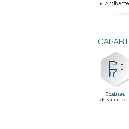
Antibacté
CAPABI
Epaisseur
de 6µm à 240