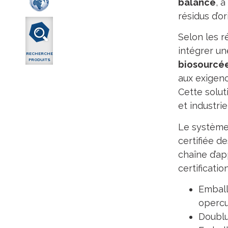
balance
, 
résidus d’or
Selon les r
intégrer u
RECHERCHE
PRODUITS
biosourcée
aux exigen
Cette solut
et industrie
Le système
certifiée d
chaîne d’ap
certificatio
Emball
opercu
Doublu