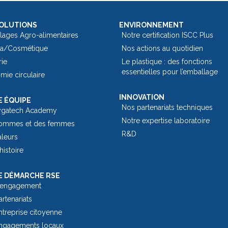
OLUTIONS
ENVIRONNEMENT
lages Agro-alimentaires
Notre certification ISCC Plus
a/Cosmétique
Nos actions au quotidien
rie
Le plastique : des fonctions
essentielles pour l’emballage​
ie circulaire
INNOVATION
 ÉQUIPE
Nos partenariats techniques
ygatech Academy
Notre expertise laboratoire
ommes et des femmes
R&D
aleurs
histoire
 DÉMARCHE RSE
 engagement
rtenariats
treprise citoyenne
ngagements locaux