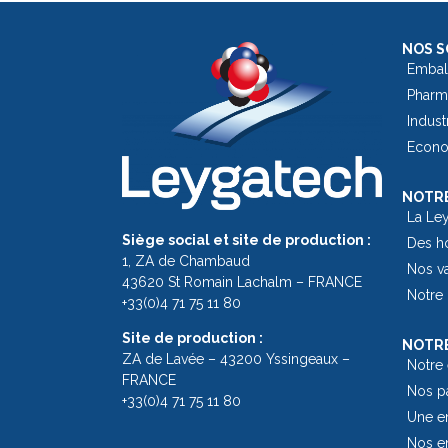
NOS S
Embal
Pharm
Indust
Econom
NOTRE
La Le
Siège social et site de production :
Des h
1, ZA de Chambaud
Nos v
43620 St Romain Lachalm – FRANCE
Notre 
+33(0)4 71 75 11 80
Site de production :
NOTRE
ZA de Lavée – 43200 Yssingeaux –
Notre
FRANCE
Nos pa
+33(0)4 71 75 11 80
Une en
Nos e