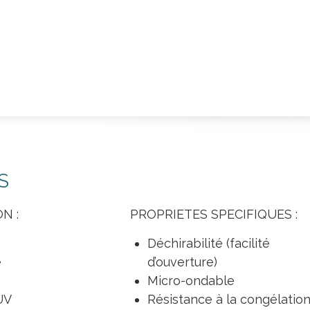
S
N :
PROPRIETES SPECIFIQUES :
Déchirabilité (facilité
e
d’ouverture)
Micro-ondable
UV
Résistance à la congélatio