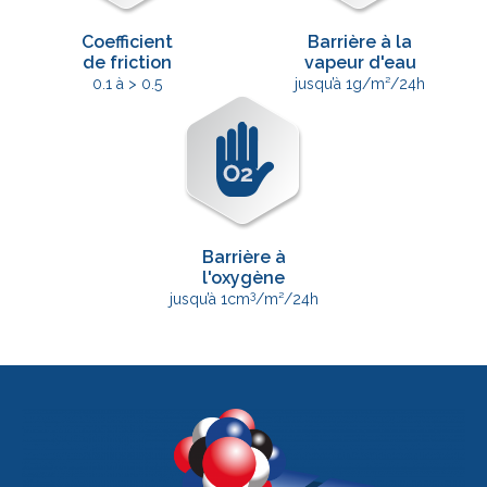
Coefficient
Barrière à la
de friction
vapeur d'eau
0.1 à > 0.5
jusqu’à 1g/m²/24h
Barrière à
l'oxygène
3
jusqu’à 1cm
/m²/24h