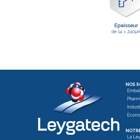
Epaisseur
de 14 > 240µ
NOS S
Embal
Pharm
Indust
Econom
NOTRE
La Le