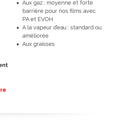
,
Aux gaz : moyenne et forte
barrière pour nos films avec
PA et EVOH
A la vapeur d’eau : standard ou
e
améliorée
Aux graisses
ent
0
ire