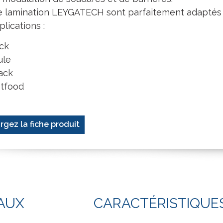
de lamination LEYGATECH sont parfaitement adaptés
plications :
ck
ule
ack
tfood
rgez la fiche produit
AUX
CARACTÉRISTIQUE