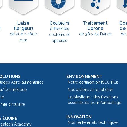
Laize
Couleurs
Traitement
Coe
(largeur)
Corona
de 
m
différentes
de 200 > 1800
de 38 > 44 Dynes
de 
couleurs et
mm
opacités
OLUTIONS
ENVIRONNEMENT
lages Agro-alimentaires
Notre certification ISCC Plus
a/Cosmétique
Nos actions au quotidien
rie
Le plastique : des fonctions
essentielles pour l’emballage​
ie circulaire
INNOVATION
 ÉQUIPE
Nos partenariats techniques
ygatech Academy