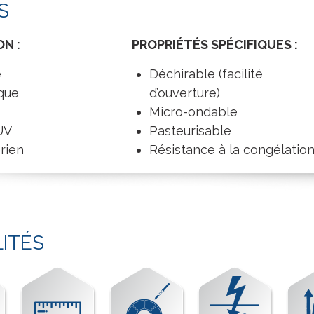
S
N :
PROPRIÉTÉS SPÉCIFIQUES :
e
Déchirable (facilité
ique
d’ouverture)
Micro-ondable
UV
Pasteurisable
rien
Résistance à la congélatio
LITÉS