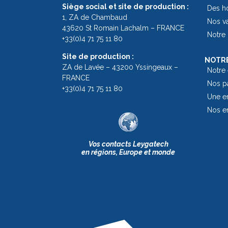
Siège social et site de production :
Des h
1, ZA de Chambaud
Nos v
43620 St Romain Lachalm – FRANCE
Notre 
+33(0)4 71 75 11 80
Site de production :
NOTRE
ZA de Lavée – 43200 Yssingeaux –
Notre
FRANCE
Nos pa
+33(0)4 71 75 11 80
Une en
Nos e
Vos contacts Leygatech
en régions, Europe et monde