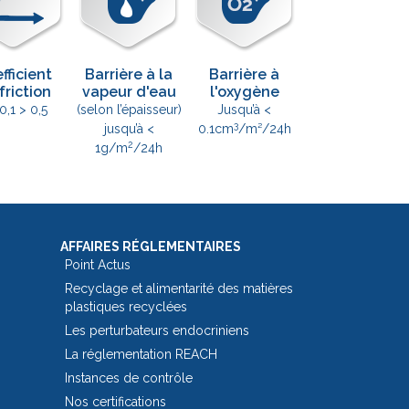
fficient
Barrière à la
Barrière à
friction
vapeur d'eau
l'oxygène
0,1 > 0,5
(selon l’épaisseur)
Jusqu’à <
3
jusqu’à <
0.1cm
/m²/24h
2
1g/m
/24h
AFFAIRES RÉGLEMENTAIRES
Point Actus
Recyclage et alimentarité des matières
plastiques recyclées
Les perturbateurs endocriniens
La réglementation REACH
Instances de contrôle
Nos certifications