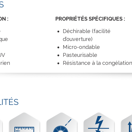
S
N :
PROPRIÉTÉS SPÉCIFIQUES :
e
Déchirable (facilité
ique
d’ouverture)
Micro-ondable
UV
Pasteurisable
rien
Résistance à la congélatio
LITÉS