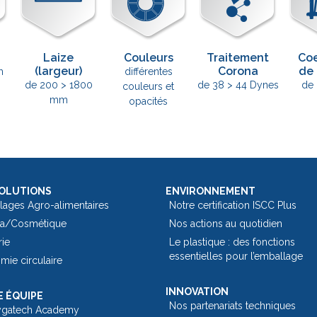
Laize
Couleurs
Traitement
Coe
(largeur)
Corona
de 
m
différentes
de 200 > 1800
de 38 > 44 Dynes
de 
couleurs et
mm
opacités
OLUTIONS
ENVIRONNEMENT
lages Agro-alimentaires
Notre certification ISCC Plus
a/Cosmétique
Nos actions au quotidien
rie
Le plastique : des fonctions
essentielles pour l’emballage​
ie circulaire
INNOVATION
 ÉQUIPE
Nos partenariats techniques
ygatech Academy