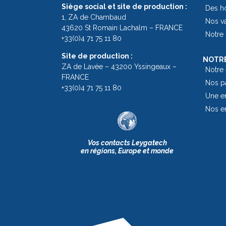
Siège social et site de production :
Des h
1, ZA de Chambaud
Nos v
43620 St Romain Lachalm – FRANCE
Notre 
+33(0)4 71 75 11 80
Site de production :
NOTRE
ZA de Lavée – 43200 Yssingeaux –
Notre
FRANCE
Nos pa
+33(0)4 71 75 11 80
Une en
Nos e
Vos contacts Leygatech
en régions, Europe et monde