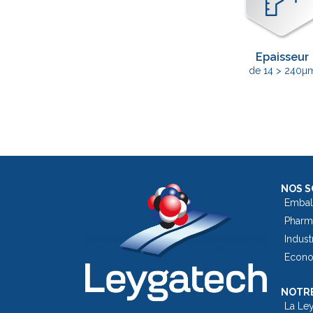
Epaisseur
de 14 > 240µ
NOS S
Embal
Pharm
Indust
Econom
NOTRE
La Le