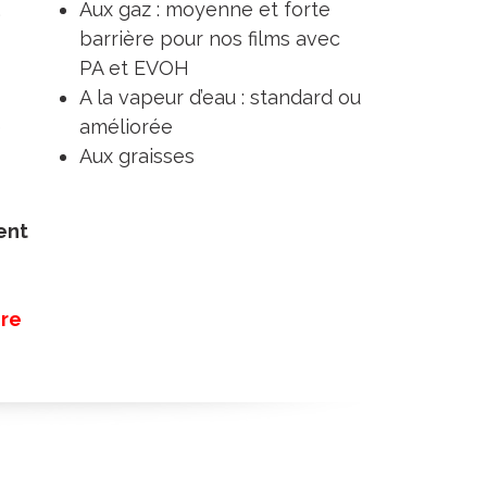
,
Aux gaz : moyenne et forte
barrière pour nos films avec
PA et EVOH
A la vapeur d’eau : standard ou
e
améliorée
Aux graisses
ent
0
ire