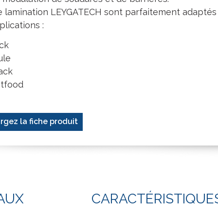
de lamination LEYGATECH sont parfaitement adaptés
plications :
ck
ule
ack
tfood
rgez la fiche produit
AUX
CARACTÉRISTIQUE