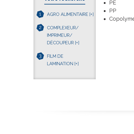
PE
PP
1
AGRO ALIMENTAIRE
[+]
Copolyme
2
COMPLEXEUR/
IMPRIMEUR/
DÉCOUPEUR
[+]
3
FILM DE
LAMINATION
[+]