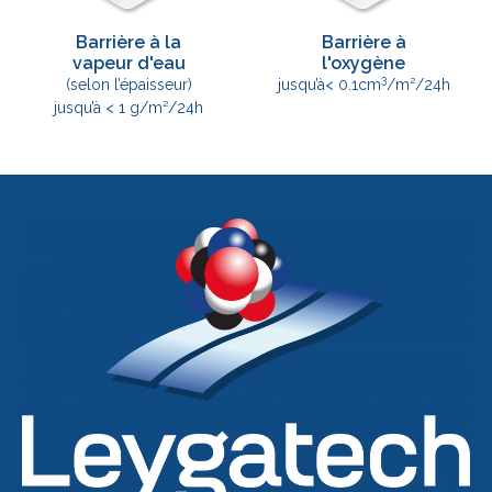
Barrière à la
Barrière à
vapeur d'eau
l'oxygène
3
(selon l’épaisseur)
jusqu’à< 0.1cm
/m²/24h
jusqu’à < 1 g/m²/24h