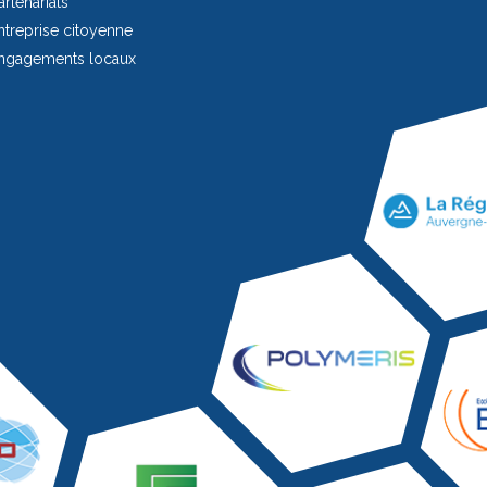
rtenariats
treprise citoyenne
ngagements locaux