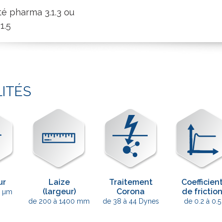
é pharma 3.1.3 ou
 1.5
LITÉS
ur
Laize
Traitement
Coefficien
(largeur)
Corona
de frictio
0 µm
de 200 à 1400 mm
de 38 à 44 Dynes
de 0.2 à 0.5