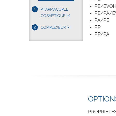
PE/EVO
1
PHARMACOPÉE
PE/PA/E
COSMÉTIQUE
[+]
PA/PE
PP
2
COMPLEXEUR
[+]
PP/PA
OPTION
PROPRIETES