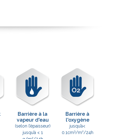
t
Barrière à la
Barrière à
n
vapeur d'eau
l'oxygène
(selon l’épaisseur)
jusqu’à<
3
jusqu’à < 1
0.1cm
/m²/24h
g/m²/24h