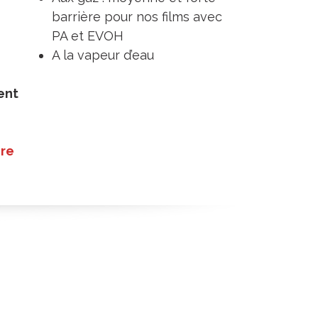
barrière pour nos films avec
PA et EVOH
A la vapeur d’eau
ent
0
ire