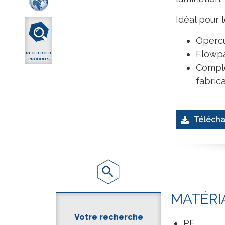
Idéal pour l
Operc
Flowp
RECHERCHE
PRODUITS
Comple
fabrica
Télécha
MATÉRI
Votre recherche
PE