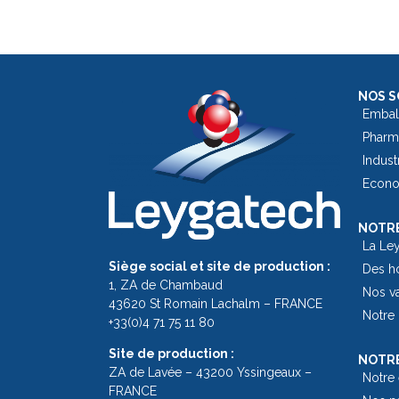
NOS S
Embal
Pharm
Indust
Econom
NOTRE
La Le
Siège social et site de production :
Des h
1, ZA de Chambaud
Nos v
43620 St Romain Lachalm – FRANCE
Notre 
+33(0)4 71 75 11 80
Site de production :
NOTRE
ZA de Lavée – 43200 Yssingeaux –
Notre
FRANCE