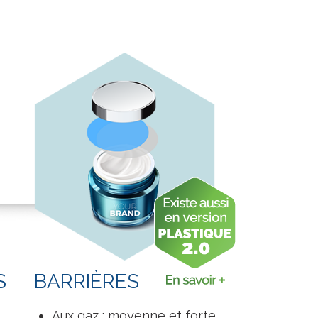
S
BARRIÈRES
Aux gaz : moyenne et forte