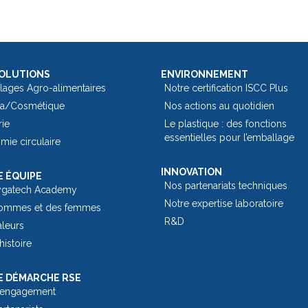
OLUTIONS
ENVIRONNEMENT
lages Agro-alimentaires
Notre certification ISCC Plus
a/Cosmétique
Nos actions au quotidien
rie
Le plastique : des fonctions
essentielles pour l’emballage​
ie circulaire
INNOVATION
 ÉQUIPE
Nos partenariats techniques
ygatech Academy
Notre expertise laboratoire
ommes et des femmes
R&D
aleurs
histoire
 DÉMARCHE RSE
 engagement