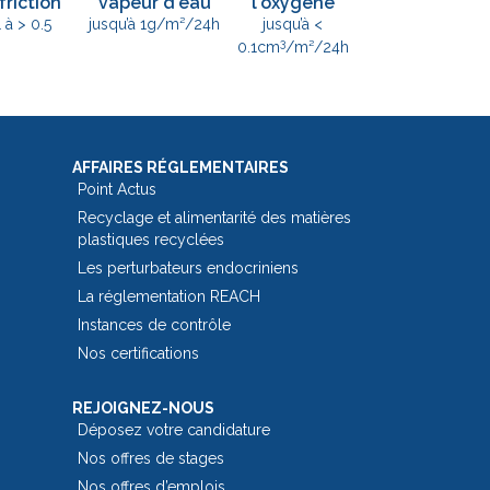
friction
vapeur d'eau
l'oxygène
1 à > 0.5
jusqu’à 1g/m²/24h
jusqu’à <
3
0.1cm
/m²/24h
AFFAIRES RÉGLEMENTAIRES
Point Actus
Recyclage et alimentarité des matières
plastiques recyclées
Les perturbateurs endocriniens
La réglementation REACH
Instances de contrôle
Nos certifications
REJOIGNEZ-NOUS
Déposez votre candidature
Nos offres de stages
Nos offres d’emplois