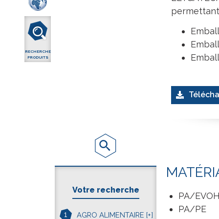
permettant 
Emball
Emball
RECHERCHE
Emball
PRODUITS
Télécha
MATÉRI
Votre recherche
PA/EVO
PA/PE
1
AGRO ALIMENTAIRE
[+]