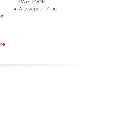
PA et EVOH
A la vapeur d’eau
ge
ire