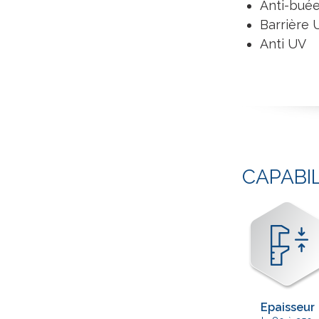
Anti-bué
Barrière 
Anti UV
CAPABI
Epaisseur