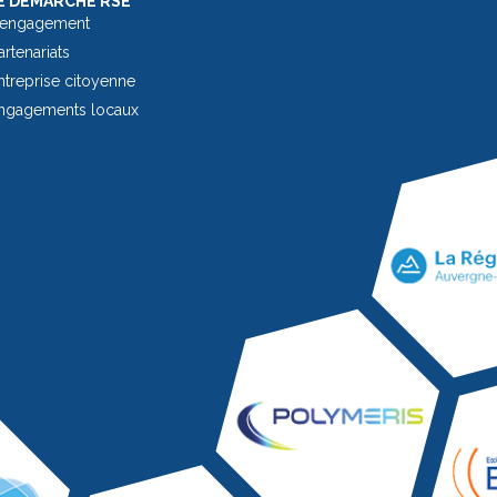
 DÉMARCHE RSE
 engagement
rtenariats
treprise citoyenne
ngagements locaux