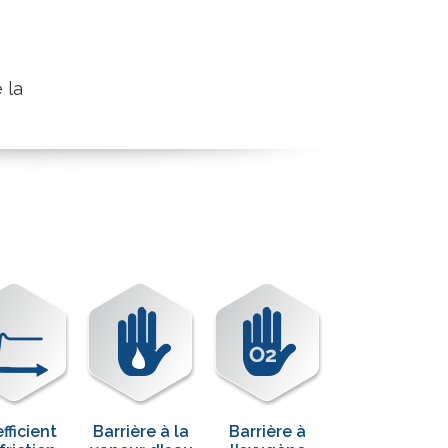
 la
fficient
Barrière à la
Barrière à