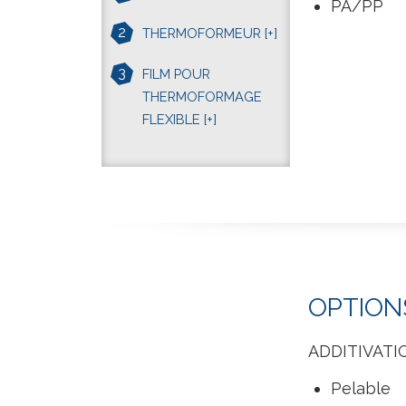
PA/PP
2
THERMOFORMEUR
[+]
3
FILM POUR
THERMOFORMAGE
FLEXIBLE
[+]
OPTION
ADDITIVATI
Pelable