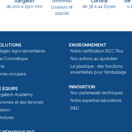
(largeur)
Corona
de 
différentes
de 200 à 1500 mm
de 38 à 44 Dynes
0.
couleurs et
opacité
OLUTIONS
ENVIRONNEMENT
lages Agro-alimentaires
Notre certification ISCC Plus
a/Cosmétique
Nos actions au quotidien
rie
Le plastique : des fonctions
essentielles pour l’emballage​
ie circulaire
INNOVATION
 ÉQUIPE
Nos partenariats techniques
ygatech Academy
Notre expertise laboratoire
ommes et des femmes
R&D
aleurs
histoire