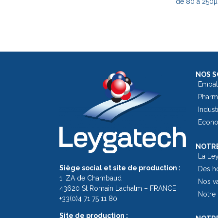
de 80 à 250µ
NOS S
Embal
Pharm
Indust
Econom
NOTRE
La Le
Siège social et site de production :
Des h
1, ZA de Chambaud
Nos v
43620 St Romain Lachalm – FRANCE
Notre 
+33(0)4 71 75 11 80
Site de production :