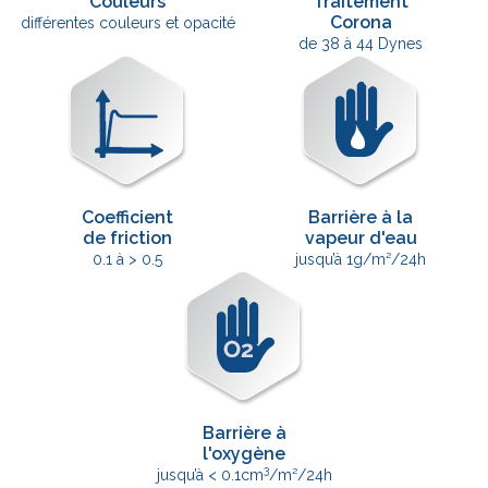
Couleurs
Traitement
Corona
différentes couleurs et opacité
de 38 à 44 Dynes
Coefficient
Barrière à la
de friction
vapeur d'eau
0.1 à > 0.5
jusqu’à 1g/m²/24h
Barrière à
l'oxygène
3
jusqu’à < 0.1cm
/m²/24h