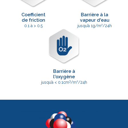
Coefficient
Barrière à la
de friction
vapeur d'eau
0.1 à > 0.5
jusqu’à 1g/m²/24h
Barrière à
l'oxygène
3
jusqu’à < 0.1cm
/m²/24h