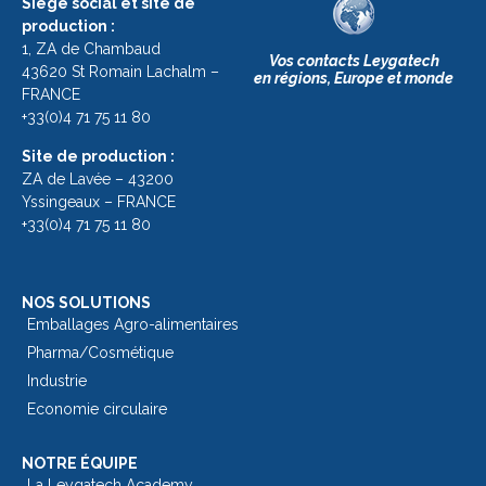
Siège social et site de
production :
1, ZA de Chambaud
Vos contacts Leygatech
43620 St Romain Lachalm –
en régions, Europe et monde
FRANCE
+33(0)4 71 75 11 80
Site de production :
ZA de Lavée – 43200
Yssingeaux – FRANCE
+33(0)4 71 75 11 80
NOS SOLUTIONS
Emballages Agro-alimentaires
Pharma/Cosmétique
Industrie
Economie circulaire
NOTRE ÉQUIPE
La Leygatech Academy