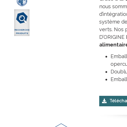
nous somme
d’intégrati
système de
verts. Nos
RECHERCHE
PRODUITS
D’ORIGINE
alimentair
Emball
opercu
Doublu
Emball
Télécha