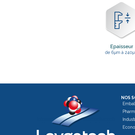
Epaisseur
de 6µm à 240
NOS S
Embal
Pharm
Indust
Econom