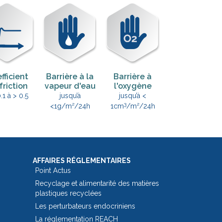
fficient
Barrière à la
Barrière à
friction
vapeur d'eau
l'oxygène
.1 à > 0.5
jusqu’à
jusqu’à <
3
<1g/m²/24h
1cm
/m²/24h
AFFAIRES RÉGLEMENTAIRES
Point Actus
Recyclage et alimentarité des matières
plastiques recyclées
Les perturbateurs endocriniens
La réglementation REACH