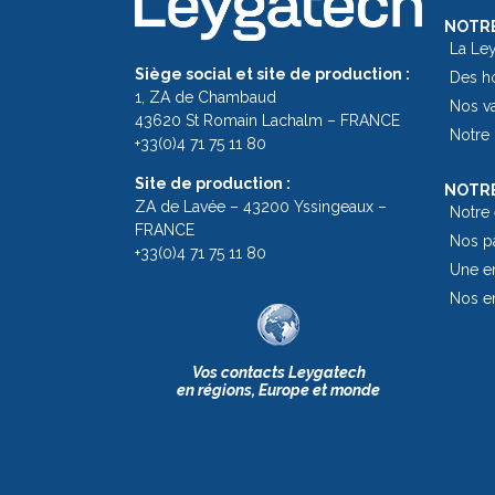
NOTRE
La Le
Siège social et site de production :
Des h
1, ZA de Chambaud
Nos v
43620 St Romain Lachalm – FRANCE
Notre 
+33(0)4 71 75 11 80
Site de production :
NOTRE
ZA de Lavée – 43200 Yssingeaux –
Notre
FRANCE
Nos pa
+33(0)4 71 75 11 80
Une en
Nos e
Vos contacts Leygatech
en régions, Europe et monde