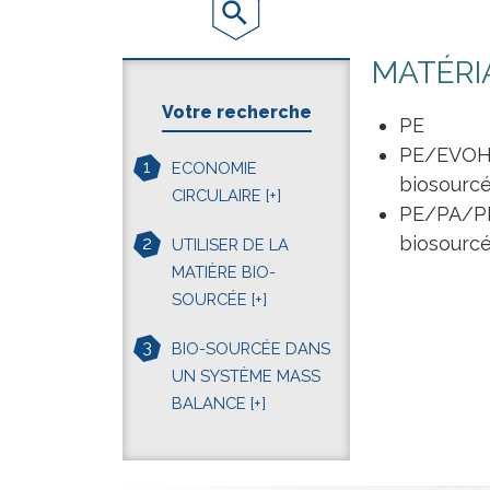
MATÉRI
Votre recherche
PE
PE/EVOH/
1
ECONOMIE
biosourcé
CIRCULAIRE
[+]
PE/PA/PE
biosourcé
2
UTILISER DE LA
MATIÈRE BIO-
SOURCÉE
[+]
3
BIO-SOURCÉE DANS
UN SYSTÈME MASS
BALANCE
[+]