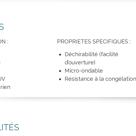
S
N :
PROPRIETES SPECIFIQUES :
Déchirabilité (facilité
e
d’ouverture)
Micro-ondable
UV
Résistance à la congélatio
rien
LITÉS