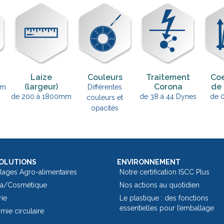
Laize
Couleurs
Traitement
Coe
(largeur)
Corona
de 
µm
Différentes
de 200 à 1800mm
de 38 à 44 Dynes
de 0
couleurs et
opacités
OLUTIONS
ENVIRONNEMENT
lages Agro-alimentaires
Notre certification ISCC Plus
a/Cosmétique
Nos actions au quotidien
rie
Le plastique : des fonctions
essentielles pour l’emballage​
ie circulaire