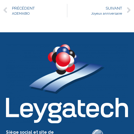
PRÉCÉDENT
SUIVANT
ADEMABIO
Joyeux anniversaire
Siège social et site de