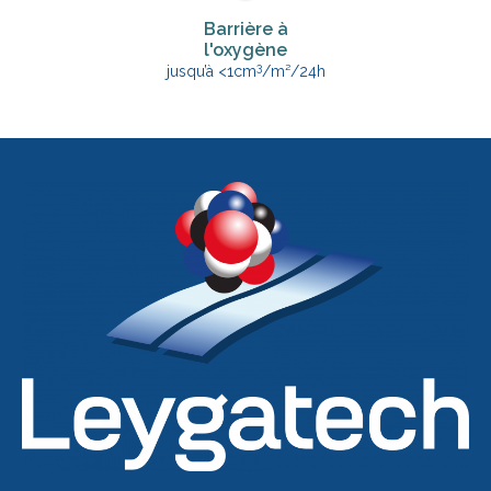
Barrière à
l'oxygène
3
jusqu’à <1cm
/m²/24h